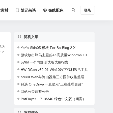
体素材
随记杂谈
在线配色
登录
随机文章
题为
YeYo-Skin05 模板 For Bo-Blog 2.X
12
微软放出蜂鸟主题的4K高质量Windows 10免费壁纸包
.
bW第一个内部测试版试用报告
HWIDGen v52.01 Win10数字权利激活工具
breed Web与路由器第三方固件收集整理
解决 OneDrive 一直显示“正在处理更改”
网站分类调整公告
PotPlayer 1.7.18346 绿色中文版（闻雷）
近期评论