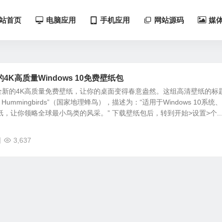
站首页
电脑应用
手机应用
网站源码
媒
K高质量Windows 10免费壁纸包
全新的4K高质量免费壁纸，让你的桌面变得春意盎然。这组高清壁纸的标
raphic Hummingbirds”（国家地理蜂鸟），描述为：“适用于Windows 10系统、
纸，让你领略全球最小鸟类的风采。” 下载壁纸包后，转到开始>设置>个..
日
3,637