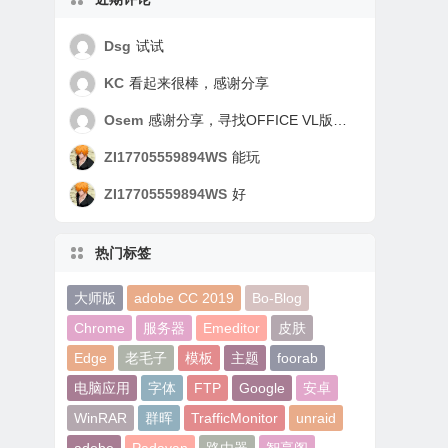
Dsg
试试
KC
看起来很棒，感谢分享
Osem
感谢分享，寻找OFFICE VL版好久了，谢谢！
ZI17705559894WS
能玩
ZI17705559894WS
好
热门标签
大师版
adobe CC 2019
Bo-Blog
Chrome
服务器
Emeditor
皮肤
Edge
老毛子
模板
主题
foorab
电脑应用
字体
FTP
Google
安卓
WinRAR
群晖
TrafficMonitor
unraid