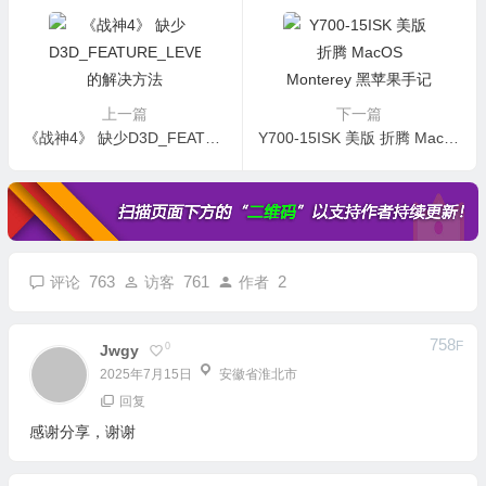
上一篇
下一篇
《战神4》 缺少D3D_FEATURE_LEVEL_11_1.的解决方法
Y700-15ISK 美版 折腾 MacOS Monterey 黑苹果手记及 EFI 引导文件
763
761
2
评论
访客
作者
758
F
0
Jwgy
2025年7月15日
安徽省淮北市
回复
感谢分享，谢谢
757
F
0
Yltanghui
2025年6月25日
湖南省株洲市
回复