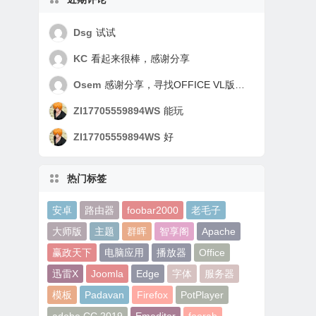
Dsg
试试
KC
看起来很棒，感谢分享
Osem
感谢分享，寻找OFFICE VL版好久了，谢谢！
ZI17705559894WS
能玩
ZI17705559894WS
好
热门标签
安卓
路由器
foobar2000
老毛子
大师版
主题
群晖
智享阁
Apache
赢政天下
电脑应用
播放器
Office
迅雷X
Joomla
Edge
字体
服务器
模板
Padavan
Firefox
PotPlayer