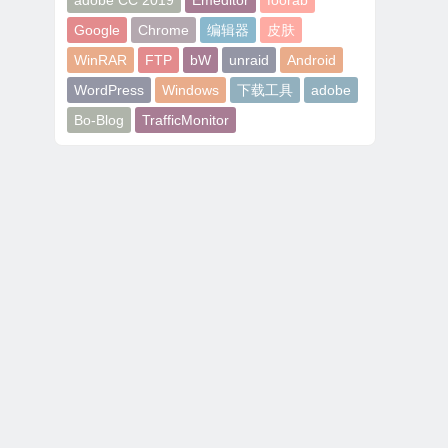
adobe CC 2019
Emeditor
foorab
Google
Chrome
编辑器
皮肤
WinRAR
FTP
bW
unraid
Android
WordPress
Windows
下载工具
adobe
Bo-Blog
TrafficMonitor