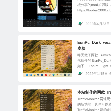
坛分享的mod加强版，
https://foobar2000.
2022年4月23日
EsnPc_Dark_weat
皮肤
昨天做了两款 Traffic
气插件的 EsnPc_Dark_
如下： EsnPc_Light_we
2022年1月5日
本站制作的两款 Traff
TrafficMonit
的新功能，具体可以查看《
TrafficMonitor