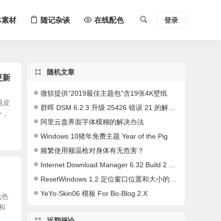
体素材
随记杂谈
在线配色
登录
随机文章
更新
微软提供“2019最佳主题包”含19张4K壁纸
主题皮
群晖 DSM 6.2.3 升级 25426 错误 21 的解决办法
外，
阿里云盘界面字体模糊的解决办法
Windows 10猪年免费主题 Year of the Pig
频繁使用额温枪对身体有无危害？
Internet Download Manager 6.32 Build 2 已注册特别版
ResetWindows 1.2 定位窗口位置和大小的神器
YeYo-Skin06 模板 For Bo-Blog 2.X
浅色
和
近期评论