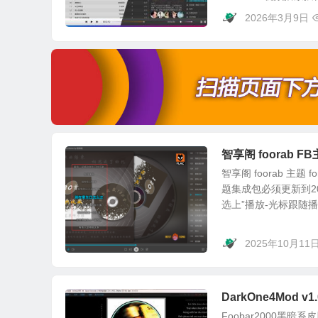
2026年3月9日
智享阁 foorab
智享阁 foorab 主题
题集成包必须更新到202
选上”播放-光标跟随播
2025年10月11
DarkOne4Mod 
Foobar2000黑暗