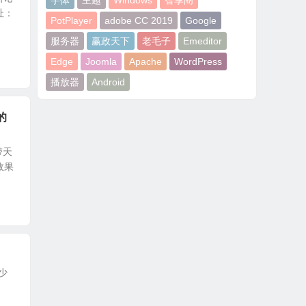
字体
主题
Windows
智享阁
址：
PotPlayer
adobe CC 2019
Google
服务器
赢政天下
老毛子
Emeditor
Edge
Joomla
Apache
WordPress
播放器
Android
件的
带天
肤效果
少