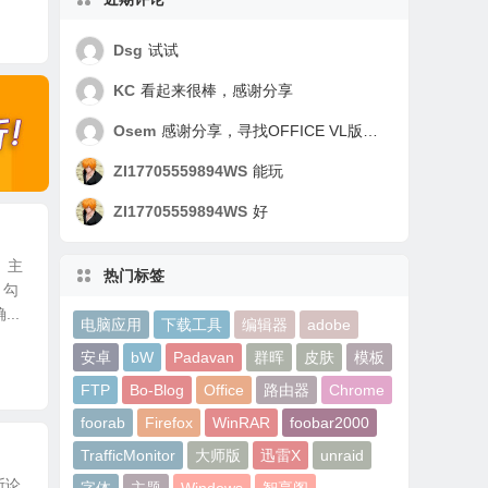
Dsg
试试
KC
看起来很棒，感谢分享
Osem
感谢分享，寻找OFFICE VL版好久了，谢谢！
ZI17705559894WS
能玩
ZI17705559894WS
好
、 主
热门标签
，勾
..
电脑应用
下载工具
编辑器
adobe
安卓
bW
Padavan
群晖
皮肤
模板
FTP
Bo-Blog
Office
路由器
Chrome
foorab
Firefox
WinRAR
foobar2000
TrafficMonitor
大师版
迅雷X
unraid
斯论