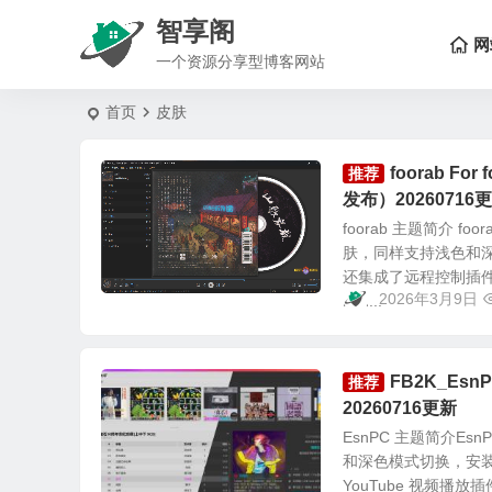
智享阁
网
一个资源分享型博客网站
首页
皮肤
foorab F
推荐
发布）20260716
foorab 主题简介 fo
肤，同样支持浅色和
还集成了远程控制插件及
2026年3月9日
Esn...
FB2K_EsnP
推荐
20260716更新
EsnPC 主题简介Esn
和深色模式切换，安装
YouTube 视频播放插