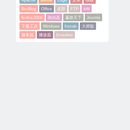
Apache
adobe
Edge
安卓
模板
Bo-Blog
Office
皮肤
FTP
bW
foobar2000
路由器
赢政天下
Joomla
下载工具
Windows
foorab
大师版
服务器
播放器
Emeditor