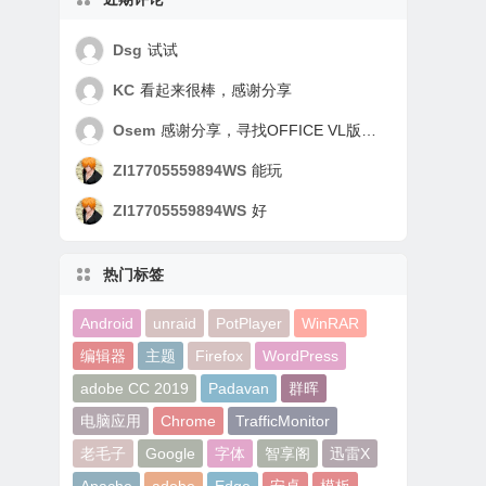
Dsg
试试
KC
看起来很棒，感谢分享
Osem
感谢分享，寻找OFFICE VL版好久了，谢谢！
ZI17705559894WS
能玩
ZI17705559894WS
好
热门标签
Android
unraid
PotPlayer
WinRAR
编辑器
主题
Firefox
WordPress
adobe CC 2019
Padavan
群晖
电脑应用
Chrome
TrafficMonitor
老毛子
Google
字体
智享阁
迅雷X