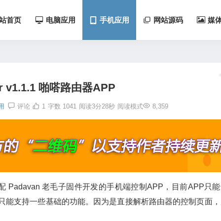
站首页
电脑应用
手机应用
网站源码
媒
er v1.1.1 啪嗒路由器APP
用
评论
1
字数 1041
阅读3分28秒
阅读模式
8,359
”为适配 Padavan 老毛子固件开发的手机端控制APP，目前APP只
上来说只能支持一些基础的功能。因为是直接解析路由器的控制页面