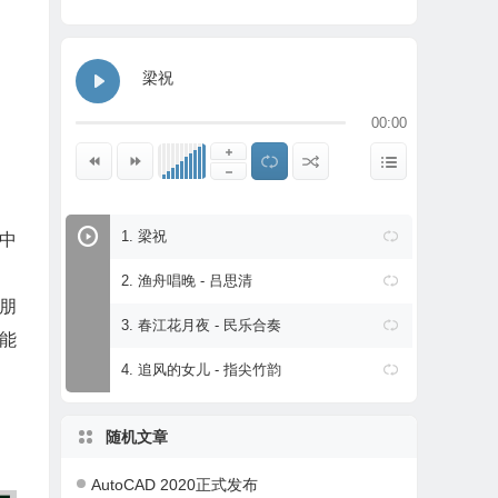
梁祝
00:00
1. 梁祝
中
2. 渔舟唱晚 - 吕思清
朋
3. 春江花月夜 - 民乐合奏
能
4. 追风的女儿 - 指尖竹韵
随机文章
AutoCAD 2020正式发布