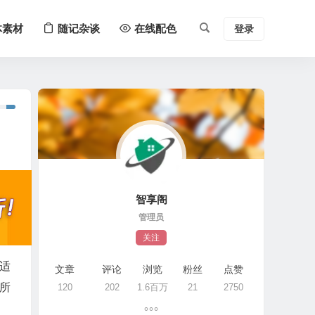
体素材
随记杂谈
在线配色
登录
智享阁
管理员
关注
能适
文章
评论
浏览
粉丝
点赞
，所
120
202
1.6百万
21
2750