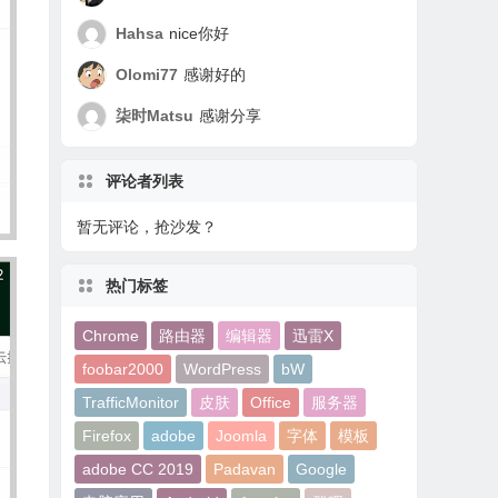
Hahsa
nice你好
Olomi77
感谢好的
柒时matsu
感谢分享
评论者列表
暂无评论，抢沙发？
热门标签
Chrome
路由器
编辑器
迅雷X
foobar2000
WordPress
bW
TrafficMonitor
皮肤
Office
服务器
Firefox
adobe
Joomla
字体
模板
adobe CC 2019
Padavan
Google