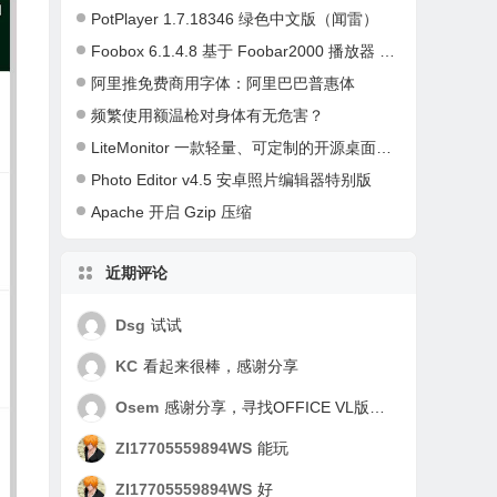
PotPlayer 1.7.18346 绿色中文版（闻雷）
Foobox 6.1.4.8 基于 Foobar2000 播放器 CUI 配置整合绿色安装包
阿里推免费商用字体：阿里巴巴普惠体
频繁使用额温枪对身体有无危害？
LiteMonitor 一款轻量、可定制的开源桌面硬件监控软件
Photo Editor v4.5 安卓照片编辑器特别版
Apache 开启 Gzip 压缩
近期评论
Dsg
试试
KC
看起来很棒，感谢分享
Osem
感谢分享，寻找OFFICE VL版好久了，谢谢！
ZI17705559894WS
能玩
ZI17705559894WS
好