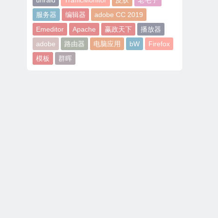
unraid
TrafficMonitor
皮肤
老毛子
服务器
编辑器
adobe CC 2019
Emeditor
Apache
赢政天下
播放器
adobe
路由器
电脑应用
bW
Firefox
模板
群晖