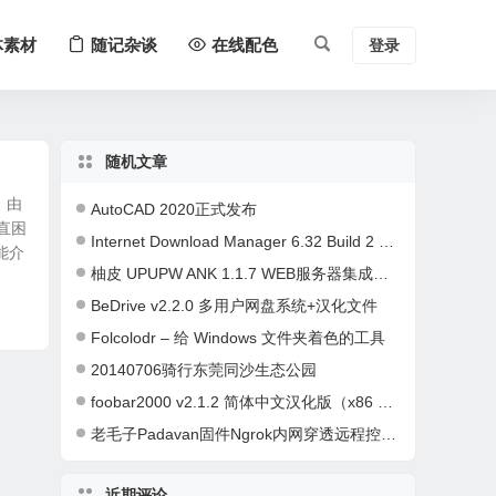
体素材
随记杂谈
在线配色
登录
随机文章
 由
AutoCAD 2020正式发布
直困
Internet Download Manager 6.32 Build 2 已注册特别版
能介
柚皮 UPUPW ANK 1.1.7 WEB服务器集成环境智控平台
BeDrive v2.2.0 多用户网盘系统+汉化文件
Folcolodr – 给 Windows 文件夹着色的工具
20140706骑行东莞同沙生态公园
foobar2000 v2.1.2 简体中文汉化版（x86 & x64）- 20240226 更新
老毛子Padavan固件Ngrok内网穿透远程控制路由器教程
近期评论