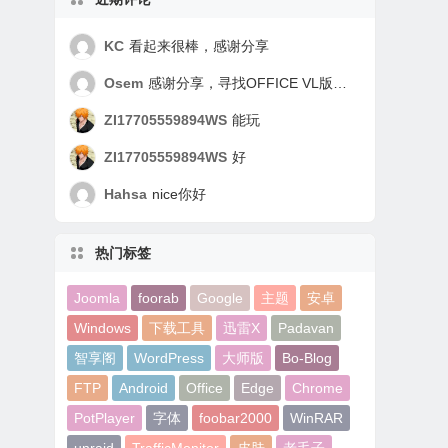
KC
看起来很棒，感谢分享
Osem
感谢分享，寻找OFFICE VL版好久了，谢谢！
ZI17705559894WS
能玩
ZI17705559894WS
好
Hahsa
nice你好
热门标签
Joomla
foorab
Google
主题
安卓
Windows
下载工具
迅雷X
Padavan
智享阁
WordPress
大师版
Bo-Blog
FTP
Android
Office
Edge
Chrome
PotPlayer
字体
foobar2000
WinRAR