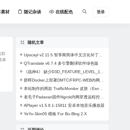
体素材
随记杂谈
在线配色
登录
随机文章
这款
Upscayl v2.11.5 智享阁简体中文汉化补丁（免费开源的AI图像放大工具）
简单
QTranslate v6.7.4 多引擎翻译软件绿色版
.
《战神4》 缺少D3D_FEATURE_LEVEL_11_1.的解决方法
群晖Docker上部署DMTC/FRPC-WEB内网穿透教程
本站制作的两款 TrafficMonitor 皮肤（EsnPC_Dark 和 EsnPC_Light）
老毛子Padavan固件Ngrok内网穿透远程控制路由器教程
APlayer v1.5.8.1-15811 安卓本地音乐播放器
YeYo-Skin05 模板 For Bo-Blog 2.X
近期评论