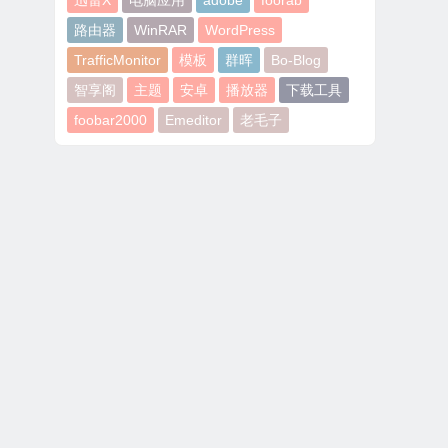
迅雷X
电脑应用
adobe
foorab
路由器
WinRAR
WordPress
TrafficMonitor
模板
群晖
Bo-Blog
智享阁
主题
安卓
播放器
下载工具
foobar2000
Emeditor
老毛子