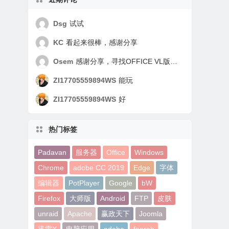
Dsg
试试
KC
看起来很棒，感谢分享
Osem
感谢分享，寻找OFFICE VL版好久了，谢谢！
ZI17705559894WS
能玩
ZI17705559894WS
好
热门标签
Padavan
服务器
Office
Windows
Chrome
adobe CC 2019
Edge
字体
编辑器
PotPlayer
Google
bW
Firefox
大师版
Android
FTP
皮肤
unraid
Apache
赢政天下
Joomla